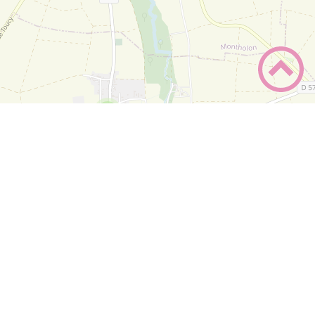
2
+
−
Leaflet
|
©
OpenStreetMap
contributors