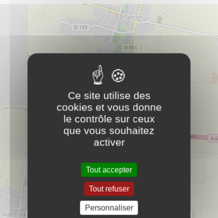
Communauté de Communes de l'Aillantais
PLUS
en Bourgogne
D'INFOS
9 Rue des Perrières
AILLANT SUR THOLON
89110
MONTHOLON
rf.siatnalliacc@tcatnoc
3665366830
Ce site utilise des
Informations pratiques
cookies et vous donne
le contrôle sur ceux
que vous souhaitez
Les P'tits Costauds
PLUS D'INFOS
activer
Informations pratiques
Scolaire
Tout accepter
Mairie de CHASSY
PLUS D'INFOS
Tout refuser
Mairie
Personnaliser
×
Communauté de Communes de l'Aillantais en