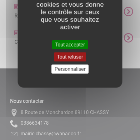
cookies et vous donne
Actualités
le contrôle sur ceux
Repas tête de veau
que vous souhaitez
activer
Actualités
Concert
Tout accepter
Tout refuser
Personnaliser
Nous contacter
8 Route de Monchardon 89110 CHASSY
8714366830
rf.oodanaw@yssahc-eiriam