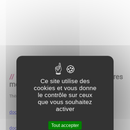
Calendrier de collecte des ordures
Ce site utilise des
ménagères
cookies et vous donne
le contrôle sur ceux
Thématique
Informations Pratiques
que vous souhaitez
activer
doc01632120251216170328_001.jpg
Tout accepter
doc01632120251216170328_002.jpg