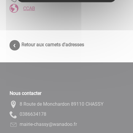
CCAB
Retour aux carnets d'adresses
Nous contacter
8 Route de Monchardon 89110 CHASSY
8714366830
rf.oodanaw@yssahc-eiriam