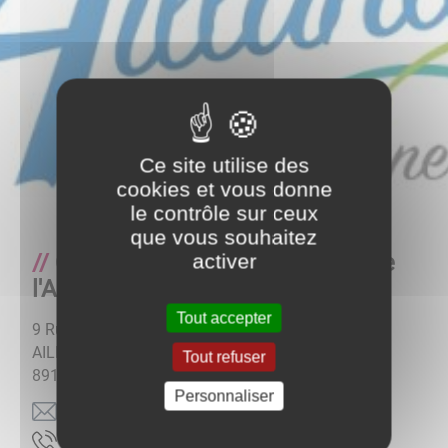
Ce site utilise des
cookies et vous donne
le contrôle sur ceux
que vous souhaitez
Communauté de Communes de
activer
l'Aillantais en Bourgogne
Tout accepter
9 Rue des Perrières
AILLANT SUR THOLON
Tout refuser
89110
MONTHOLON
Personnaliser
rf.siatnalliacc@tcatnoc
3665366830