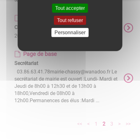
Tout accepter
Page de base
Tout refuser
Compte-rendus de Conseil
Personnaliser
2026
Page de base
Secrétariat
03.86.63.41.78mairie-chassy@wanadoo.fr Le
secrétariat de mairie est ouvert :Lundi- Mardi et
Jeudi de 8h00 à 12h30 et de 13h00 à
18h00,Vendredi de 08h00 à
12h00.Permanences des élus :Mardi ...
<<
<
1
2
3
>
>>