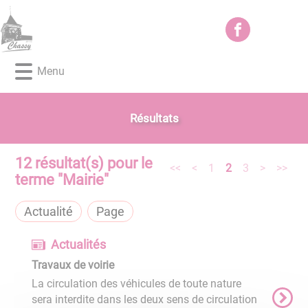
Lien
Lien
Lien
Lien
Panneau de gestion des cookies
d'accès
d'accès
d'accès
d'accès
rapide
rapide
rapide
rapide
au
au
à
au
Menu
menu
contenu
la
pied
principal
recherche
de
page
Résultats
12
résultat(s) pour le
<<
<
1
2
3
>
>>
terme "
Mairie
"
Actualité
Page
Actualités
Travaux de voirie
La circulation des véhicules de toute nature
sera interdite dans les deux sens de circulation