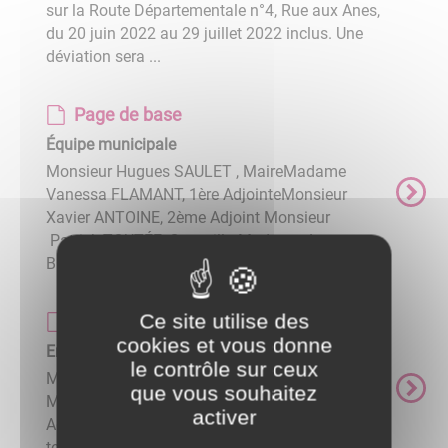
sur la Route Départementale n°4, Rue aux Anes,
du 20 juin 2022 au 29 juillet 2022 inclus. Une
déviation sera ...
Page de base
Équipe municipale
Monsieur Hugues SAULET , MaireMadame
Vanessa FLAMANT, 1ère AdjointeMonsieur
Xavier ANTOINE, 2ème Adjoint Monsieur
Patrick TOUTÉE, ConseillerMadame Laure
BOULANGER, ConseillèreMadame , ...
Ce site utilise des
Page de base
cookies et vous donne
Employés municipaux
le contrôle sur ceux
Madame Mélanie NICOLINI, Secrétaire de
que vous souhaitez
Mairie Madame Catherine DELAGARDE,
activer
Adjointe technique Monsieur David BAY, Ajoint
technique ...