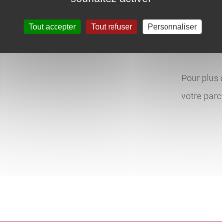
internet 
de Commu
Tout accepter
Tout refuser
Personnaliser
l'Aillantais
Pour plus 
votre parc