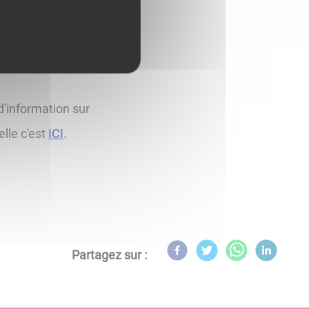
de la Communauté
nes de
.
d'information sur
elle c'est
ICI
.
Partagez sur :