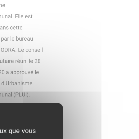
me
nal. Elle est
ans cette
par le bureau
CODRA. Le conseil
aire réuni le 28
20 a approuvé le
l d’Urbanisme
unal (PLUi).
ents sont
es sur le site
ceux que vous