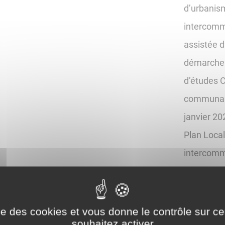
d’urbanis
intercommu
assistée d
démarche 
d’études 
communaut
janvier 20
Plan Loca
intercomm
Les docum
consultabl
ise des cookies et vous donne le contrôle sur 
souhaitez activer