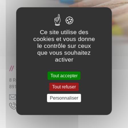
Ce site utilise des
cookies et vous donne
le contrôle sur ceux
que vous souhaitez
activer
S.I.I.S.
Tout accepter
8 Route de Monchardon
89110
CHASSY
Tout refuser
rf.egnaro@98-vms-siis
Personnaliser
13.76.82.07.60